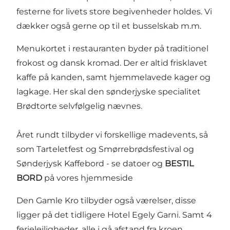
festerne for livets store begivenheder holdes. Vi
dækker også gerne op til et busselskab m.m.
Menukortet i restauranten byder på traditionel
frokost og dansk kromad. Der er altid frisklavet
kaffe på kanden, samt hjemmelavede kager og
lagkage. Her skal den sønderjyske specialitet
Brødtorte selvfølgelig nævnes.
Året rundt tilbyder vi forskellige madevents, så
som
Tarteletfest
og
Smørrebrødsfestival
og
Sønderjysk Kaffebord
- se datoer og
BESTIL
BORD
på vores hjemmeside
Den Gamle Kro tilbyder også værelser, disse
ligger på det tidligere Hotel Egely Garni. Samt 4
ferielejligheder, alle i gå afstand fra kroen.