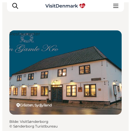
Restauranter
Inspirasjon
Reisemål
Aktiviteter
Overnatting
Planlegg reisen
Gråsten, Sydjylland
Bilde
:
VisitSønderborg
©
Sønderborg Turistbureau