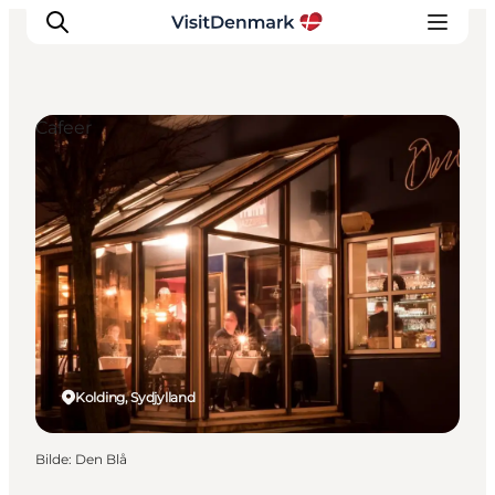
Cafeer
Inspirasjon
Reisemål
Aktiviteter
Overnatting
Planlegg reisen
Kolding, Sydjylland
Bilde
:
Den Blå