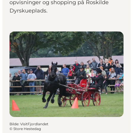
opvisninger og shopping på Roskilde
Dyrskueplads.
Det sker
Bilde
:
VisitFjordlandet
©
Store Hestedag