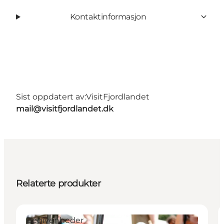
Kontaktinformasjon
Sist oppdatert av:
VisitFjordlandet
mail@visitfjordlandet.dk
Relaterte produkter
Begivenheder