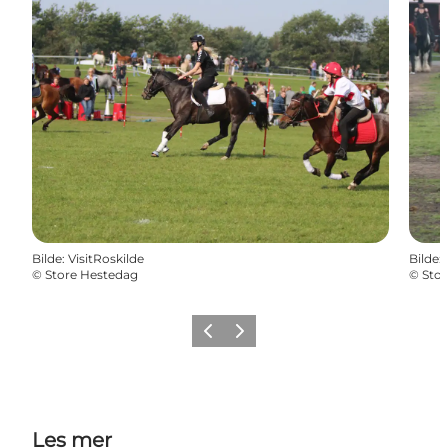
Bilde
:
VisitRoskilde
Bilde
:
©
Store Hestedag
©
Sto
Forrige
Neste
Les mer