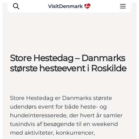
Inspirasjon
Store Hestedag – Danmarks
Reisemål
største hesteevent i Roskilde
Aktiviteter
Overnatting
Planlegg reisen
Store Hestedag er Danmarks største
udendørs event for både heste- og
hundeinteresserede, der hvert år samler
tusindvis af besøgende til en weekend
med aktiviteter, konkurrencer,