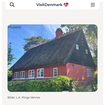
Museer
Inspirasjon
Reisemål
Aktiviteter
Overnatting
Planlegg reisen
Bilde
:
L.A. Rings Venner