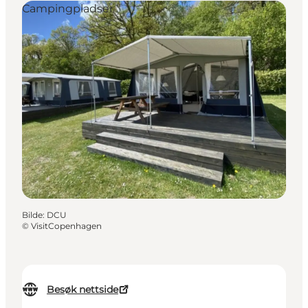
Campingpladser
Bilde
:
DCU
©
VisitCopenhagen
Besøk nettside