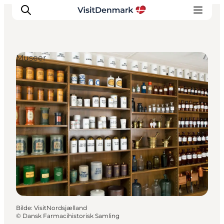
Museer
Inspirasjon
Reisemål
Aktiviteter
Overnatting
Planlegg reisen
Bilde
:
VisitNordsjælland
©
Dansk Farmacihistorisk Samling