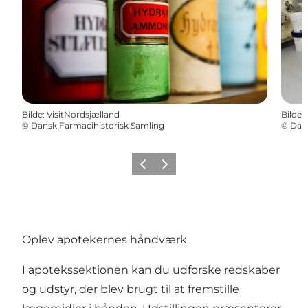
Bilde
:
VisitNordsjælland
Bilde
:
©
Dansk Farmacihistorisk Samling
©
Dans
Forrige
Neste
Oplev apotekernes håndværk
I apotekssektionen kan du udforske redskaber
og udstyr, der blev brugt til at fremstille