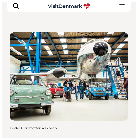
Museer
Inspirasjon
Reisemål
Aktiviteter
Overnatting
Planlegg reisen
Bilde
:
Christoffer Askman