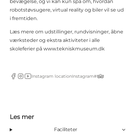
bevægelse, og vi kan kun spå om, hvordan
robotstøvsugere, virtual reality og biler vil se ud
i fremtiden.
Læs mere om udstillinger, rundvisninger, åbne
værksteder og ekstra aktiviteter i alle
skoleferier på
www.tekniskmuseum.dk
Instagram location
Instagram#
Facebook
Instagram
YouTube
TripAdvisor
Les mer
Faciliteter