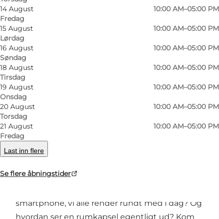
14 August
10:00 AM–05:00 PM
Fredag
15 August
10:00 AM–05:00 PM
Lørdag
16 August
10:00 AM–05:00 PM
Søndag
18 August
10:00 AM–05:00 PM
Tirsdag
19 August
10:00 AM–05:00 PM
Bilde
:
Danmarks Tekniske Museum
Bilde
:
Onsdag
20 August
10:00 AM–05:00 PM
Torsdag
Forrige
Neste
21 August
10:00 AM–05:00 PM
Fredag
Last inn flere
Se flere åbningstider
Hvordan så de allerførste biler ud? Hvordan har
telefonens rejse været frem til den
smartphone, vi alle render rundt med i dag? Og
hvordan ser en rumkapsel egentligt ud? Kom