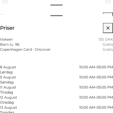
Se åpningstider
Åpningstider
130 DKK
⌘
Priser
Johanneskors
Filtrer etter måned
5 August
10:00 AM–05:00 PM
Besøk nettside
Voksen
130 DKK
Onsdag
Barn (u. 18)
Gratis
6 August
10:00 AM–05:00 PM
Copenhagen Card - Discover
Gratis
Torsdag
7 August
10:00 AM–05:00 PM
Fredag
8 August
10:00 AM–05:00 PM
Lørdag
9 August
10:00 AM–05:00 PM
Søndag
11 August
10:00 AM–05:00 PM
Tirsdag
12 August
10:00 AM–05:00 PM
Onsdag
13 August
10:00 AM–05:00 PM
Torsdag