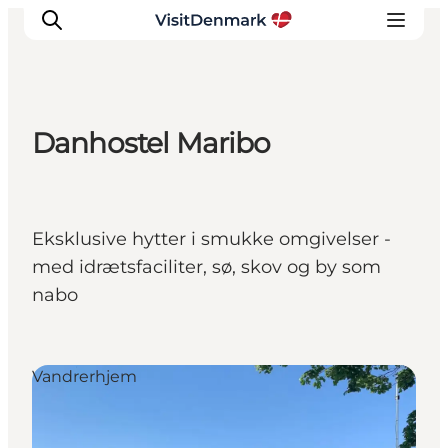
Danhostel Maribo
Inspirasjon
Reisemål
Aktiviteter
Eksklusive hytter i smukke omgivelser -
Overnatting
med idrætsfaciliter, sø, skov og by som
Planlegg reisen
nabo
Vandrerhjem