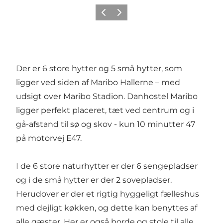
Forrige
Neste
Der er 6 store hytter og 5 små hytter, som
ligger ved siden af Maribo Hallerne – med
udsigt over Maribo Stadion. Danhostel Maribo
ligger perfekt placeret, tæt ved centrum og i
gå-afstand til sø og skov - kun 10 minutter 47
på motorvej E47.
I de 6 store naturhytter er der 6 sengepladser
og i de små hytter er der 2 sovepladser.
Herudover er der et rigtig hyggeligt fælleshus
med dejligt køkken, og dette kan benyttes af
alle gæster. Her er også borde og stole til alle