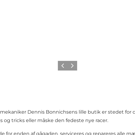
Forrige
Neste
aniker Dennis Bonnichsens lille butik er stedet for dig,
ps og tricks eller måske den fedeste nye racer.
for enden af gågaden, serviceres og repareres alle mærker