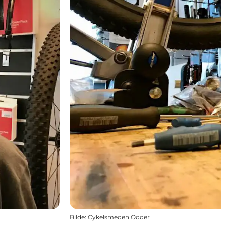
Bilde
:
Cykelsmeden Odder