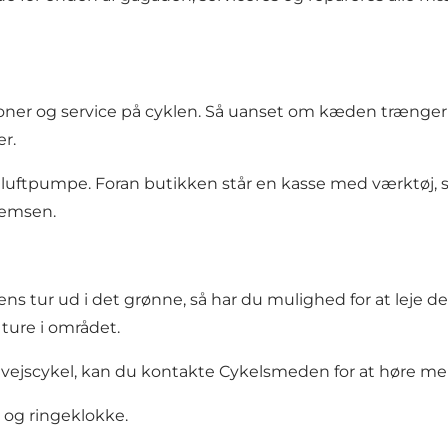
oner og service på cyklen. Så uanset om kæden trænger t
er.
og luftpumpe. Foran butikken står en kasse med værktøj,
remsen.
ens tur ud i det grønne, så har du mulighed for at leje de
 ture i området.
devejscykel, kan du kontakte Cykelsmeden for at høre 
r og ringeklokke.