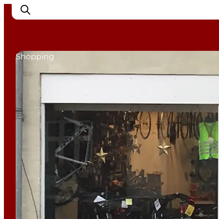
Shopping
Inspirasjon
Reisemål
Aktiviteter
Overnatting
Planlegg reisen