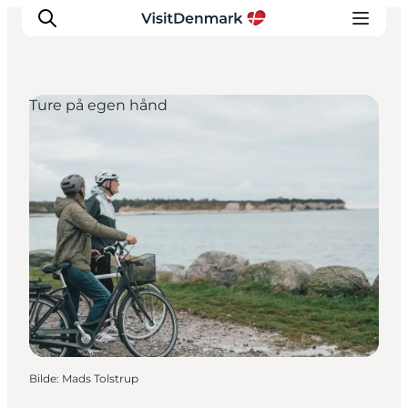
Ture på egen hånd
Inspirasjon
Reisemål
Aktiviteter
Overnatting
Planlegg reisen
Bilde
:
Mads Tolstrup