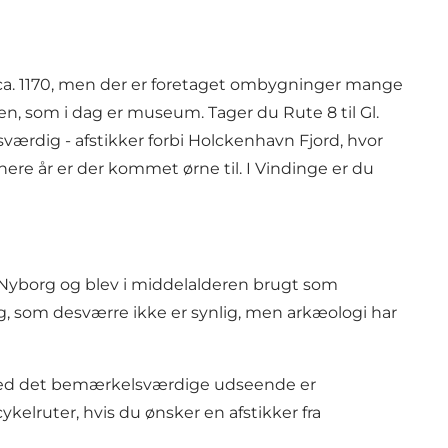
 ca. 1170, men der er foretaget ombygninger mange
, som i dag er museum. Tager du Rute 8 til Gl.
sværdig - afstikker forbi Holckenhavn Fjord, hvor
nere år er der kommet ørne til. I Vindinge er du
r Nyborg og blev i middelalderen brugt som
rg, som desværre ikke er synlig, men arkæologi har
n med det bemærkelsværdige udseende er
ykelruter, hvis du ønsker en afstikker fra