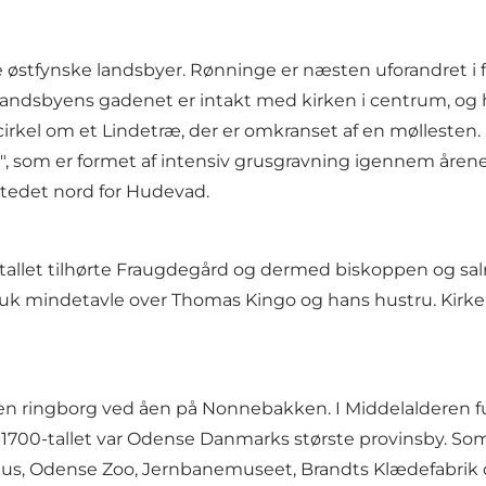
stfynske landsbyer. Rønninge er næsten uforandret i fo
landsbyens gadenet er intakt med kirken i centrum, og h
rkel om et Lindetræ, der er omkranset af en møllesten. 
 som er formet af intensiv grusgravning igennem årene
stedet nord for Hudevad.
0-tallet tilhørte Fraugdegård og dermed biskoppen og sa
k mindetavle over Thomas Kingo og hans hustru. Kirken r
lå en ringborg ved åen på Nonnebakken. I Middelaldere
 1700-tallet var Odense Danmarks største provinsby. So
ns Hus, Odense Zoo, Jernbanemuseet, Brandts Klædefabri