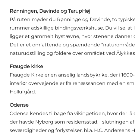
Rønningen, Davinde og TarupHøj
På ruten møder du Rønninge og Davinde, to typiske ø
rummer adskillige bindingsværkshuse. Du vil se, at 
ligger et gammelt bystævne, hvor stenene danner ci
Det er et omfattende og spændende "naturområde",
naturudstilling og foldere over området ved Ålykke
Fraugde kirke
Fraugde Kirke er en anselig landsbykrike, der i 160
interiør overvejende er fra renæssancen med en smu
Hollufgård.
Odense
Odense kendes tilbage fra vikingetiden, hvor der 
der havde Nyborg som residensstad. I slutningen af
seværdigheder og forlystelser, bl.a. H.C. Anderse