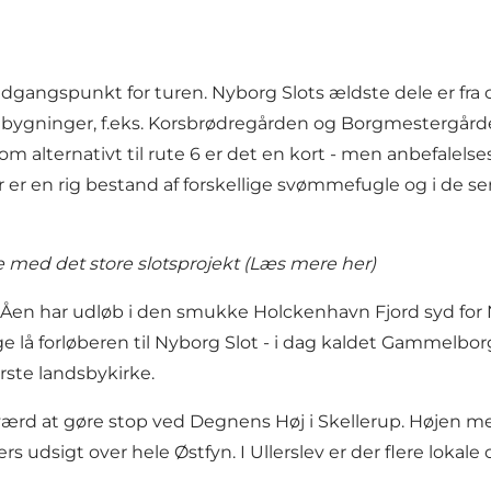
udgangspunkt for turen. Nyborg Slots ældste dele er fra
ygninger, f.eks. Korsbrødregården og Borgmestergården
m alternativt til rute 6 er det en kort - men anbefalelse
 er en rig bestand af forskellige svømmefugle og i de se
e med det store slotsprojekt (
Læs mere her
)
e. Åen har udløb i den smukke Holckenhavn Fjord syd fo
ge lå forløberen til Nyborg Slot - i dag kaldet Gammelbo
rste landsbykirke.
 værd at gøre stop ved Degnens Høj i Skellerup. Høje
dsigt over hele Østfyn. I Ullerslev er der flere lokale c