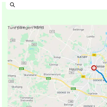
Ture på egen hånd
Inspirasjon
Reisemål
Aktiviteter
Overnatting
Planlegg reisen