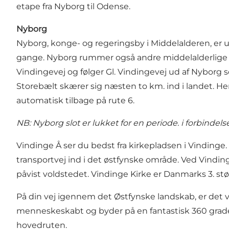
etape fra Nyborg til Odense.
Nyborg
Nyborg, konge- og regeringsby i Middelalderen, er 
gange. Nyborg rummer også andre middelalderlige b
Vindingevej og følger Gl. Vindingevej ud af Nyborg so
Storebælt skærer sig næsten to km. ind i landet. Her
automatisk tilbage på rute 6.
NB: Nyborg slot er lukket for en periode. i forbindels
Vindinge Å ser du bedst fra kirkepladsen i Vinding
transportvej ind i det østfynske område. Ved Vindin
påvist voldstedet. Vindinge Kirke er Danmarks 3. stø
På din vej igennem det Østfynske landskab, er det
menneskeskabt og byder på en fantastisk 360 graders u
hovedruten.