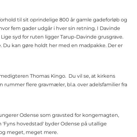
rhold til sit oprindelige 800 år gamle gadeforløb og
vor fem gader udgår i hver sin retning. I Davinde
Lige syd for ruten ligger Tarup-Davinde grusgrave.
. Du kan gøre holdt her med en madpakke. Der er
lmedigteren Thomas Kingo. Du vil se, at kirkens
ummer flere gravmæler, bl.a. over adelsfamilier fra
n fungerer Odense som gravsted for kongemagten,
m 'Fyns hovedstad' byder Odense på utallige
k og meget, meget mere.