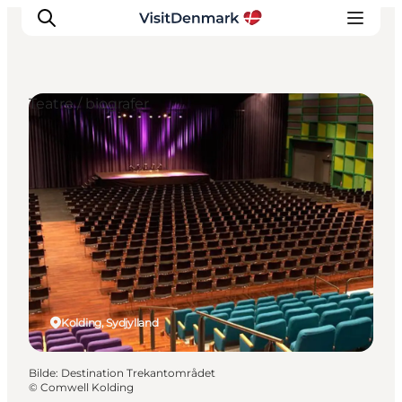
Teatre / biografer
Inspirasjon
Reisemål
Aktiviteter
Overnatting
Planlegg reisen
Kolding, Sydjylland
Bilde
:
Destination Trekantområdet
©
Comwell Kolding