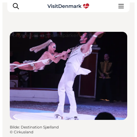
Forlystelses- og temaparker
Inspirasjon
Reisemål
Aktiviteter
Overnatting
Planlegg reisen
Bilde
:
Destination Sjælland
©
Cirkusland