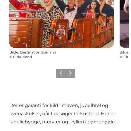
Bilde
:
Destination Sjælland
Bilde
:
©
Cirkusland
©
Cirk
Forrige
Neste
Der er garanti for kild i maven, jubelbrøl og
overraskelser, når I besøger Cirkusland. Her er
familiehygge, nærvær og trylleri i børnehøjde.