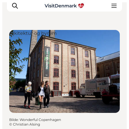
Arkitektur og byrum
Inspirasjon
Reisemål
Aktiviteter
Overnatting
Planlegg reisen
Bilde
:
Wonderful Copenhagen
©
Christian Alsing