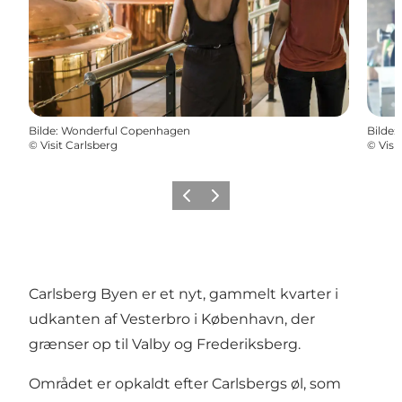
Bilde
:
Wonderful Copenhagen
Bilde
:
©
Visit Carlsberg
©
Visi
Forrige
Neste
Carlsberg Byen er et nyt, gammelt kvarter i
udkanten af Vesterbro i København, der
grænser op til Valby og Frederiksberg.
Området er opkaldt efter Carlsbergs øl, som