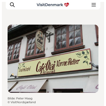
Cafeer
Inspirasjon
Reisemål
Aktiviteter
Overnatting
Planlegg reisen
Bilde
:
Peter Maag
©
VisitNordsjælland