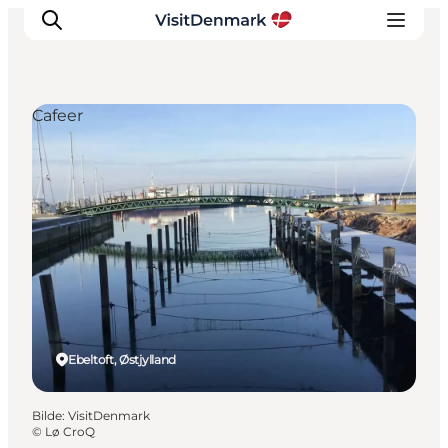
Cafeer
Inspirasjon
Reisemål
Aktiviteter
Overnatting
Planlegg reisen
Ebeltoft, Østjylland
Bilde
:
VisitDenmark
©
Lø CroQ