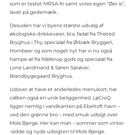
som er testet MRSA-fri samt vores egen ”Øer is”,
lavet på gedemælk.
Desuden har vi byens største udvalg af
økologiske drikkevarer, bl.a. fadøl fra Thisted
Bryghus i Thy, specialøl fra Ørbæk Bryggeri,
Hornbeer og som noget nyt har vi nu også
hampe-øl fra Møllerup gods og specialøl fra
Lone Landmand & Søren Sørøver,
Brandbygegaard Bryghus.
Udover at have et anderledes menukort, har
cafèen også en unik beliggenhed. LøCroQ
ligger nemlig i vandkanten på Ebeltoft havn –
ved den grønne bro – med smuk udsigt over
Mols Bjerge. Her kan man – sommer som vinter
-sidde og nyde udsigten til Mols Bjerge.