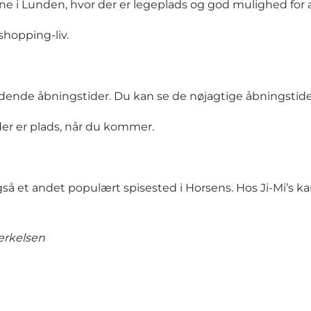
ne i Lunden, hvor der er legeplads og god mulighed for a
shopping-liv.
nde åbningstider. Du kan se de nøjagtige åbningstide
t der er plads, når du kommer.
gså et andet populært spisested i Horsens. Hos
Ji-Mi’s
kan
erkelsen