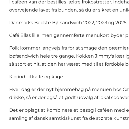
I caféen kan der bestilles lækre frokostretter. Inde
overvejende lavet fra bunden, så du er sikret en un
Danmarks Bedste Bøfsandwich 2022, 2023 og 2025
Café Ellas lille, men gennemførte menukort byder p
Folk kommer langvejs fra for at smage den præmiered
bøfsandwich hele tre gange. Kokken Jimmy's kærligh
så stort et hit, at den har været med til at fordobl
Kig ind til kaffe og kage
Hver dag er der nyt hjemmebag på menuen hos Café El
drikke, så er der også et godt udvalg af lokal sodavan
Det er oplagt at kombinere et besøg i caféen med e
samling af dansk samtidskunst fra de største kunst