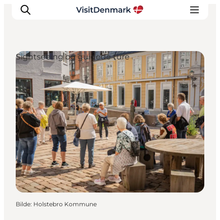
Sightseeing og guidede ture
Inspirasjon
Reisemål
Aktiviteter
Overnatting
Planlegg reisen
Bilde
:
Holstebro Kommune