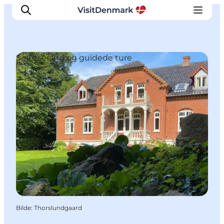
Sightseeing og guidede ture
Inspirasjon
Reisemål
Aktiviteter
Overnatting
Planlegg reisen
Bilde
:
Thorslundgaard