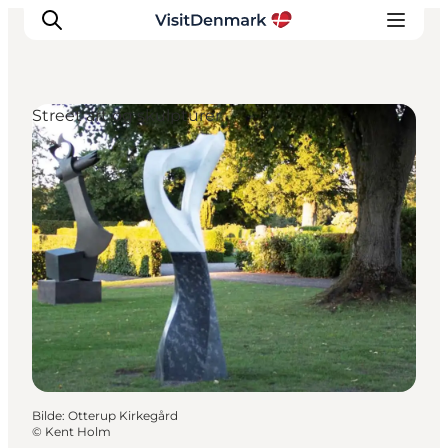
Street art og skulpturer
Inspirasjon
Reisemål
Aktiviteter
Overnatting
Planlegg reisen
Bilde
:
Otterup Kirkegård
©
Kent Holm