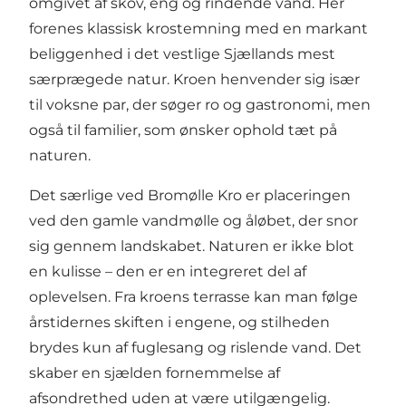
omgivet af skov, eng og rindende vand. Her
forenes klassisk krostemning med en markant
beliggenhed i det vestlige Sjællands mest
særprægede natur. Kroen henvender sig især
til voksne par, der søger ro og gastronomi, men
også til familier, som ønsker ophold tæt på
naturen.
Det særlige ved Bromølle Kro er placeringen
ved den gamle vandmølle og åløbet, der snor
sig gennem landskabet. Naturen er ikke blot
en kulisse – den er en integreret del af
oplevelsen. Fra kroens terrasse kan man følge
årstidernes skiften i engene, og stilheden
brydes kun af fuglesang og rislende vand. Det
skaber en sjælden fornemmelse af
afsondrethed uden at være utilgængelig.