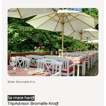
Kroer
Jyderup, Vestsjælland
Bilde
:
Bromølle Kro
Se mere her
TripAdvisor: Bromølle Kro