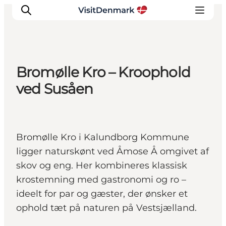
Bromølle Kro – Kroophold
Inspirasjon
ved Susåen
Reisemål
Aktiviteter
Overnatting
Bromølle Kro i Kalundborg Kommune
Planlegg reisen
ligger naturskønt ved Åmose Å omgivet af
skov og eng. Her kombineres klassisk
krostemning med gastronomi og ro –
ideelt for par og gæster, der ønsker et
ophold tæt på naturen på Vestsjælland.