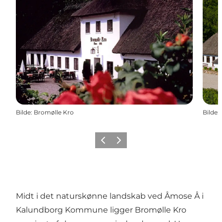
Bilde
:
Bromølle Kro
Bilde
:
Forrige
Neste
Midt i det naturskønne landskab ved Åmose Å i
Kalundborg Kommune ligger
Bromølle Kro