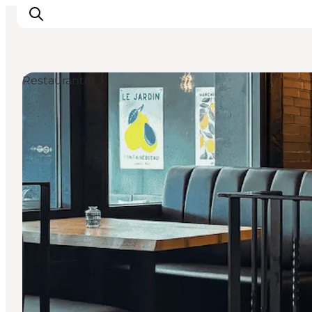
Restauranter
Inspirasjon
Reisemål
Aktiviteter
Overnatting
Planlegg reisen