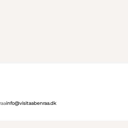
raa
info@visitaabenraa.dk