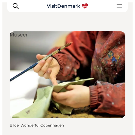
Museer
Inspirasjon
Reisemål
Aktiviteter
Overnatting
Planlegg reisen
Bilde
:
Wonderful Copenhagen