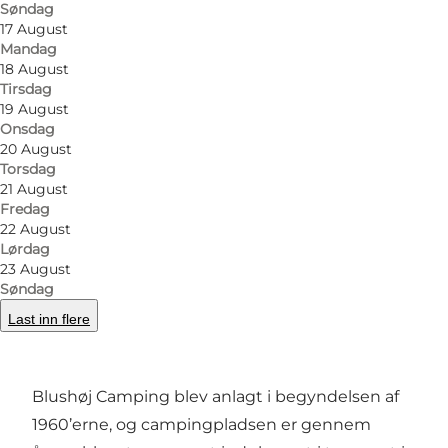
Søndag
17 August
Mandag
18 August
Tirsdag
19 August
Onsdag
20 August
Bilde
:
Gert Præst
Bilde
:
Torsdag
21 August
Fredag
Forrige
Neste
22 August
Lørdag
23 August
Søndag
Last inn flere
En charmerende campingplads i rolige
omgivelser
Blushøj Camping blev anlagt i begyndelsen af
1960’erne, og campingpladsen er gennem