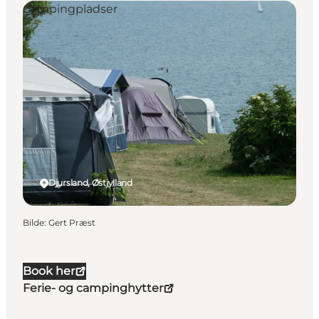
Campingpladser
Djursland, Østjylland
Bilde
:
Gert Præst
Book her
Ferie- og campinghytter