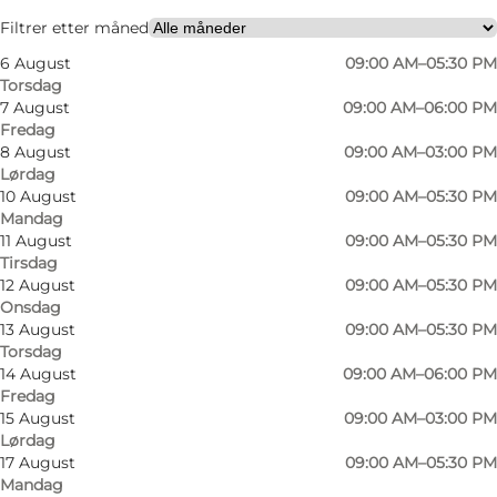
Venner, Min partner, Mig selv
Filtrer etter måned
6 August
09:00 AM–05:30 PM
Torsdag
7 August
09:00 AM–06:00 PM
Fredag
8 August
09:00 AM–03:00 PM
Lørdag
10 August
09:00 AM–05:30 PM
Mandag
Midt i Odense ligger Rod & Stilk – en
11 August
09:00 AM–05:30 PM
Tirsdag
blomsterbutik med økologi og bæredygtighed
12 August
09:00 AM–05:30 PM
i fokus og hvor passionen for blomster og
Onsdag
floristisk håndværk er i centrum. Her arbejdes
13 August
09:00 AM–05:30 PM
Torsdag
der med respekt for blomsterens naturlige
14 August
09:00 AM–06:00 PM
udtryk og med stor kærlighed til farver, former
Fredag
15 August
09:00 AM–03:00 PM
og sæsonens muligheder.
Lørdag
17 August
09:00 AM–05:30 PM
Hos Rod & Stilk er blomsterbinderi ikke blot et
Mandag