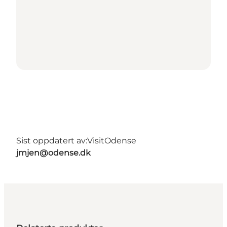
Sist oppdatert av:
VisitOdense
jmjen@odense.dk