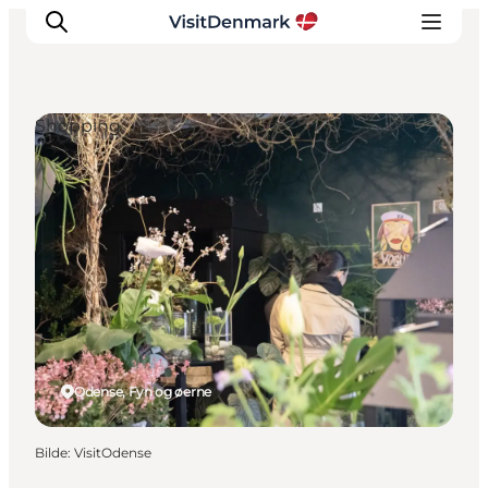
Shopping
Inspirasjon
Reisemål
Aktiviteter
Overnatting
Planlegg reisen
Odense, Fyn og øerne
Bilde
:
VisitOdense