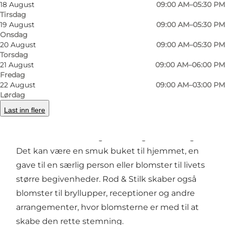
produkt, men et kreativt håndværk. Hver buket
18 August
09:00 AM–05:30 PM
Tirsdag
bindes med fokus på balance, struktur og et
19 August
09:00 AM–05:30 PM
levende udtryk, så resultatet bliver både
Onsdag
naturligt og personligt. Inspirationen kommer
20 August
09:00 AM–05:30 PM
Torsdag
ofte fra naturen, årstidernes skift og ønsket om
21 August
09:00 AM–06:00 PM
at skabe blomster, der føles friske, moderne og
Fredag
22 August
09:00 AM–03:00 PM
unikke.
Lørdag
Butikken tilbyder et udvalg af friske blomster,
Last inn flere
håndbundne buketter og floristiske
dekorationer til mange forskellige anledninger.
Det kan være en smuk buket til hjemmet, en
gave til en særlig person eller blomster til livets
større begivenheder. Rod & Stilk skaber også
blomster til bryllupper, receptioner og andre
arrangementer, hvor blomsterne er med til at
skabe den rette stemning.