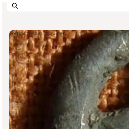
Fortidsminder og ruiner
Inspirasjon
Reisemål
Aktiviteter
Overnatting
Planlegg reisen