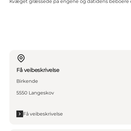
Kvæget græssede på engene og datidens beboere d
Få veibeskrivelse
Birkende
5550 Langeskov
Få veibeskrivelse