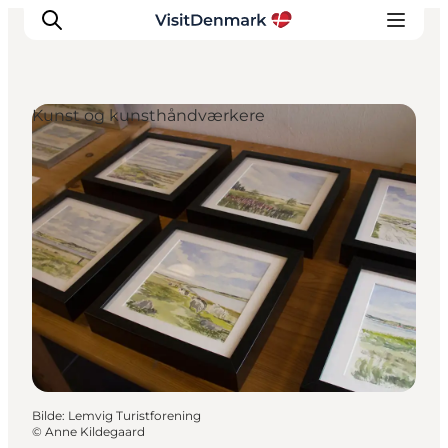
Kunst og kunsthåndværkere
Inspirasjon
Reisemål
Aktiviteter
Overnatting
Planlegg reisen
Bilde
:
Lemvig Turistforening
©
Anne Kildegaard