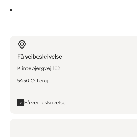
Få veibeskrivelse
Klintebjergvej 182
5450 Otterup
Få veibeskrivelse