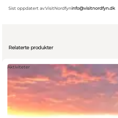
Sist oppdatert av:
VisitNordfyn
info@visitnordfyn.dk
Relaterte produkter
Aktiviteter