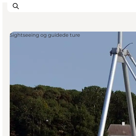
Sightseeing og guidede ture
Inspirasjon
Reisemål
Aktiviteter
Overnatting
Planlegg reisen