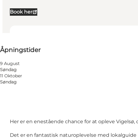
Book her
Se åpningstider
Åpningstider
Besøk nettside
Venner, Børn, Min partner, Mig selv
9 August
Søndag
11 Oktober
Søndag
Her er en enestående chance for at opleve Vigelsø, 
Det er en fantastisk naturoplevelse med lokalguide 