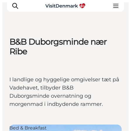
B&B Duborgsminde nær
Inspirasjon
Ribe
Reisemål
Aktiviteter
Overnatting
I landlige og hyggelige omgivelser tæt på
Planlegg reisen
Vadehavet, tilbyder B&B
Duborgsminde overnatning og
morgenmad i indbydende rammer.
Bed & Breakfast