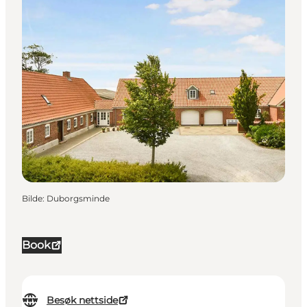
Bilde
:
Duborgsminde
Book
Besøk nettside