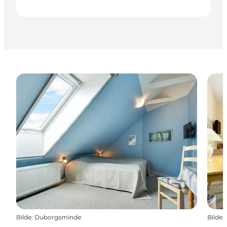
Bilde
:
Duborgsminde
Bilde
: