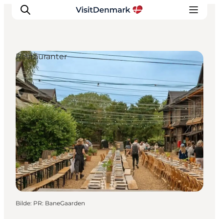
Restauranter
Inspirasjon
Reisemål
Aktiviteter
Overnatting
Planlegg reisen
Bilde
:
PR: BaneGaarden