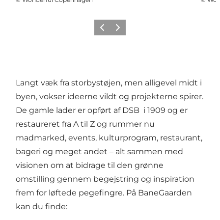
Forrige
Neste
Langt væk fra storbystøjen, men alligevel midt i
byen, vokser ideerne vildt og projekterne spirer.
De gamle lader er opført af DSB i 1909 og er
restaureret fra A til Z og rummer nu
madmarked, events, kulturprogram, restaurant,
bageri og meget andet – alt sammen med
visionen om at bidrage til den grønne
omstilling gennem begejstring og inspiration
frem for løftede pegefingre. På BaneGaarden
kan du finde: