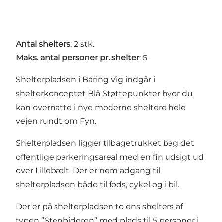
Antal shelters
: 2 stk.
Maks. antal personer pr. shelter
: 5
Shelterpladsen i Båring Vig indgår i
shelterkonceptet Blå Støttepunkter
hvor du
kan overnatte i nye moderne sheltere hele
vejen rundt om Fyn.
Shelterpladsen ligger tilbagetrukket bag det
offentlige parkeringsareal med en fin udsigt ud
over Lillebælt. Der er nem adgang til
shelterpladsen både til fods, cykel og i bil.
Der er på shelterpladsen to ens shelters af
typen ”Stenbideren” med plads til 5 personer i