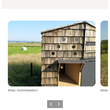
Bilde
:
VisitMiddelfart
Bilde
:
Forrige
Neste