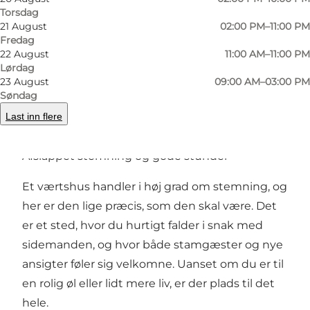
Placeringen ved havnen i Odense giver en
Torsdag
21 August
02:00 PM–11:00 PM
særlig atmosfære. Her mødes byens puls med
Fredag
det maritime miljø, og det skaber en afslappet
22 August
11:00 AM–11:00 PM
ramme for både en fyraftensøl og en længere
Lørdag
23 August
09:00 AM–03:00 PM
aften med venner. Området indbyder til at
Søndag
kombinere en gåtur langs vandet med et stop
Last inn flere
på et hyggeligt værtshus.
Afslappet stemning og gode stunder
Et værtshus handler i høj grad om stemning, og
her er den lige præcis, som den skal være. Det
er et sted, hvor du hurtigt falder i snak med
sidemanden, og hvor både stamgæster og nye
ansigter føler sig velkomne. Uanset om du er til
en rolig øl eller lidt mere liv, er der plads til det
hele.