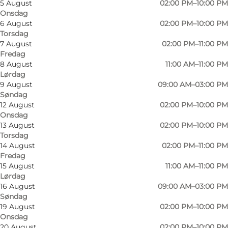
5 August
02:00 PM–10:00 PM
Onsdag
6 August
02:00 PM–10:00 PM
Torsdag
7 August
02:00 PM–11:00 PM
Fredag
8 August
11:00 AM–11:00 PM
Lørdag
Et værtshus med plads til alle
9 August
09:00 AM–03:00 PM
Søndag
Leder du efter et klassisk værtshus i Odense,
12 August
02:00 PM–10:00 PM
Onsdag
hvor stemningen er uformel og nede på
13 August
02:00 PM–10:00 PM
jorden? Ved havnen finder du et sted, hvor du
Torsdag
14 August
02:00 PM–11:00 PM
kan sætte tempoet lidt ned og nyde en drink i
Fredag
godt selskab. Her er der ikke fokus på fine
15 August
11:00 AM–11:00 PM
fornemmelser – men på nærvær, grin og gode
Lørdag
16 August
09:00 AM–03:00 PM
oplevelser.
Søndag
19 August
02:00 PM–10:00 PM
Tæt på havnen i Odense
Onsdag
20 August
02:00 PM–10:00 PM