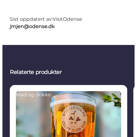
Sist oppdatert av:
VisitOdense
jmjen@odense.dk
Relaterte produkter
Mad og drikke