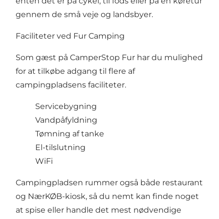
enten det er på cykel, til fods eller på en køretur
gennem de små veje og landsbyer.
Faciliteter ved Fur Camping
Som gæst på CamperStop Fur har du mulighed
for at tilkøbe adgang til flere af
campingpladsens faciliteter.
Servicebygning
Vandpåfyldning
Tømning af tanke
El-tilslutning
WiFi
Campingpladsen rummer også både restaurant
og NærKØB-kiosk, så du nemt kan finde noget
at spise eller handle det mest nødvendige