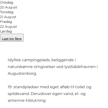
Onsdag
20 August
Torsdag
21 August
Bilde
:
Augustenborg Yachthavns Camping
Bilde
:
Fredag
22 August
Lørdag
Forrige
Neste
Last inn flere
Idyllisk campingplads, beliggende i
naturskønne omgivelser ved lystbådehavnen i
Augustenborg.
19 standpladser med eget afløb til toilet og
spildevand. Derudover egen vand, el- og
antenne-tilslutning.