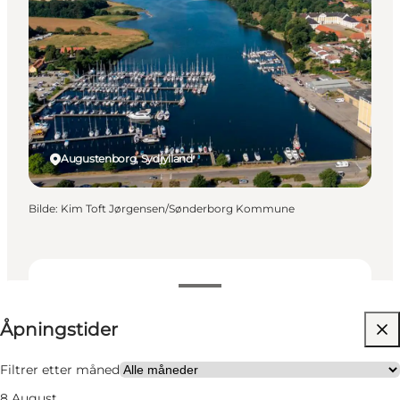
Augustenborg, Sydjylland
Bilde
:
Kim Toft Jørgensen/Sønderborg Kommune
Se åpningstider
Åpningstider
19
units
Besøk nettside
Filtrer etter måned
8 August