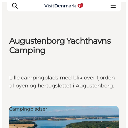
Augustenborg Yachthavns
Inspirasjon
Camping
Reisemål
Aktiviteter
Overnatting
Lille campingplads med blik over fjorden
Planlegg reisen
til byen og hertugslottet i Augustenborg.
Campingpladser