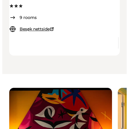
9
rooms
Besøk nettside