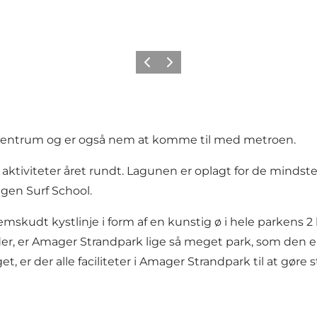
Forrige
Neste
ra centrum og er også nem at komme til med metroen.
aktiviteter året rundt. Lagunen er oplagt for de minds
agen Surf School.
skudt kystlinje i form af en kunstig ø i hele parkens 2
r, er Amager Strandpark lige så meget park, som den er
get, er der alle faciliteter i Amager Strandpark til at gøre 