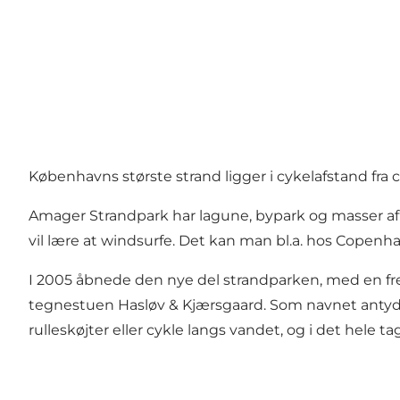
Københavns største strand ligger i cykelafstand f
Amager Strandpark har lagune, bypark og masser af 
vil lære at windsurfe. Det kan man bl.a. hos Copenh
I 2005 åbnede den nye del strandparken, med en frem
tegnestuen Hasløv & Kjærsgaard. Som navnet antyde
rulleskøjter eller cykle langs vandet, og i det hele ta