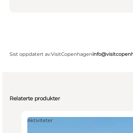
Sist oppdatert av:
VisitCopenhagen
info@visitcope
Relaterte produkter
Aktiviteter