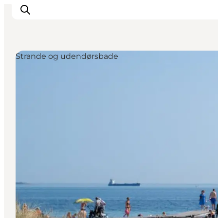
Strande og udendørsbade
Inspirasjon
Reisemål
Aktiviteter
Overnatting
Planlegg reisen