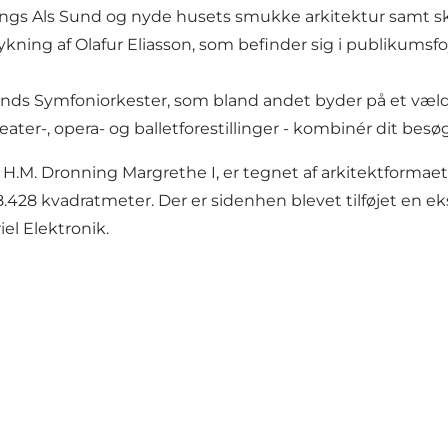
 Als Sund og nyde husets smukke arkitektur samt skulp
ing af Olafur Eliasson, som befinder sig i publikumsfo
nds Symfoniorkester, som bland andet byder på et væld 
teater-, opera- og balletforestillinger - kombinér dit be
 H.M. Dronning Margrethe I, er tegnet af arkitektformaet
.428 kvadratmeter. Der er sidenhen blevet tilføjet en ek
iel Elektronik.