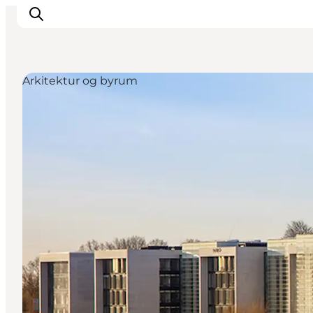
Arkitektur og byrum
Inspirasjon
Reisemål
Aktiviteter
Overnatting
Planlegg reisen