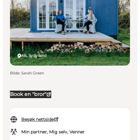
Als, Sydjylland
Bilde
:
Sarah Green
Book en "bror"
Besøk nettside
Min partner, Mig selv, Venner