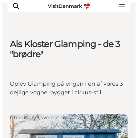
Als Kloster Glamping - de 3
Inspirasjon
"brødre"
Reisemål
Aktiviteter
Overnatting
Oplev Glamping på engen i en af vores 3
Planlegg reisen
dejlige vogne, bygget i cirkus-stil.
Utraditionel overnatning