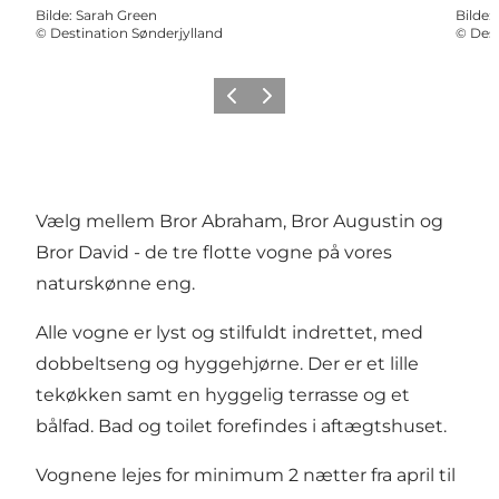
Bilde
:
Sarah Green
Bilde
:
©
Destination Sønderjylland
©
Dest
Forrige
Neste
Vælg mellem Bror Abraham, Bror Augustin og
Bror David - de tre flotte vogne på vores
naturskønne eng.
Alle vogne er lyst og stilfuldt indrettet, med
dobbeltseng og hyggehjørne. Der er et lille
tekøkken samt en hyggelig terrasse og et
bålfad. Bad og toilet forefindes i aftægtshuset.
Vognene lejes for minimum 2 nætter fra april til