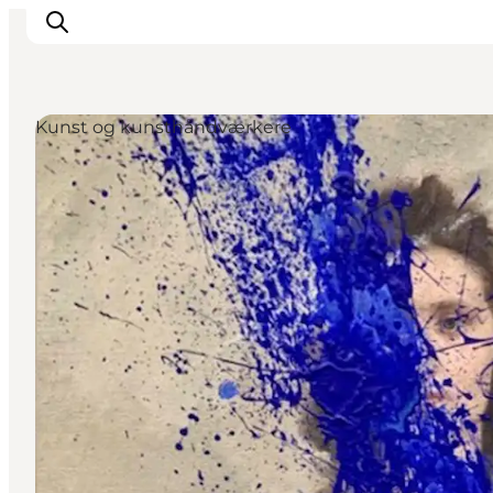
Kunst og kunsthåndværkere
Inspirasjon
Reisemål
Aktiviteter
Overnatting
Planlegg reisen