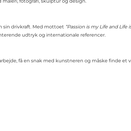
 maleri, fotografi, skulptur og design.
om sin drivkraft. Med mottoet
“Passion is my Life and Life 
terende udtryk og internationale referencer.
arbejde, få en snak med kunstneren og måske finde et værk,