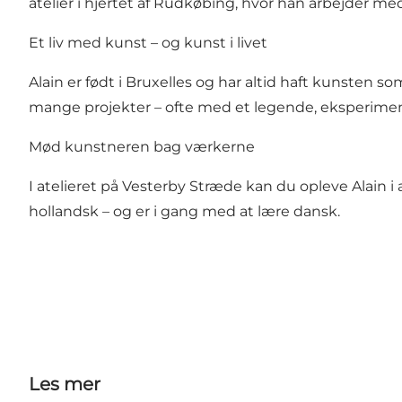
atelier i hjertet af Rudkøbing, hvor han arbejder med
Et liv med kunst – og kunst i livet
Alain er født i Bruxelles og har altid haft kunsten s
mange projekter – ofte med et legende, eksperimen
Mød kunstneren bag værkerne
I atelieret på Vesterby Stræde kan du opleve Alain i 
hollandsk – og er i gang med at lære dansk.
Les mer