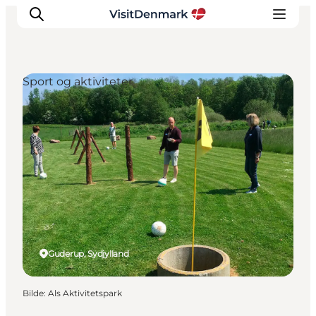
Sport og aktiviteter
Inspirasjon
Reisemål
Aktiviteter
Overnatting
Planlegg reisen
Guderup, Sydjylland
Bilde
:
Als Aktivitetspark