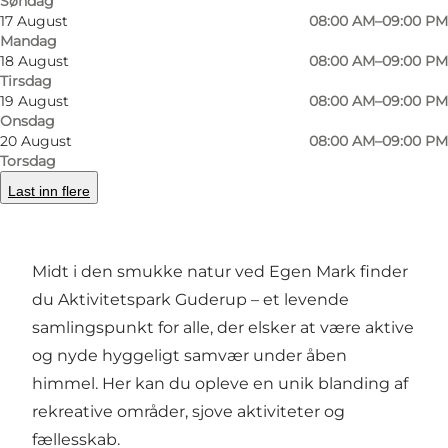
Søndag
Bilde
:
Als Fodboldgolf
Bilde
:
17 August
08:00 AM–09:00 PM
©
VisitSønderborg
©
Als 
Mandag
18 August
08:00 AM–09:00 PM
Tirsdag
Forrige
Neste
19 August
08:00 AM–09:00 PM
Onsdag
20 August
08:00 AM–09:00 PM
Torsdag
Last inn flere
Velkommen til Aktivitetspark Guderup – Et
sted, hvor mennesker og fællesskaber gror
Midt i den smukke natur ved Egen Mark finder
du Aktivitetspark Guderup – et levende
samlingspunkt for alle, der elsker at være aktive
og nyde hyggeligt samvær under åben
himmel. Her kan du opleve en unik blanding af
rekreative områder, sjove aktiviteter og
fællesskab.