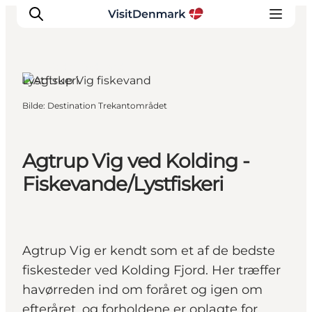
Kolding, Sydjylland
Lystfiskeri
Bilde
:
Destination Trekantområdet
Inspirasjon
Reisemål
Aktiviteter
Agtrup Vig ved Kolding -
Overnatting
Fiskevande/Lystfiskeri
Planlegg reisen
Agtrup Vig er kendt som et af de bedste
fiske­steder ved Kolding Fjord. Her træffer
havørreden ind om foråret og igen om
efteråret, og forholdene er oplagte for