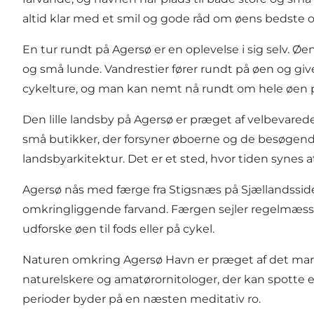
altid klar med et smil og gode råd om øens bedste o
En tur rundt på Agersø er en oplevelse i sig selv.
og små lunde. Vandrestier fører rundt på øen og give
cykelture, og man kan nemt nå rundt om hele øen 
Den lille landsby på Agersø er præget af velbevar
små butikker, der forsyner øboerne og de besøgen
landsbyarkitektur. Det er et sted, hvor tiden synes at
Agersø nås med færge fra Stigsnæs på Sjællandssiden
omkringliggende farvand. Færgen sejler regelmæssigt
udforske øen til fods eller på cykel.
Naturen omkring Agersø Havn er præget af det mariti
naturelskere og amatørornitologer, der kan spotte e
perioder byder på en næsten meditativ ro.