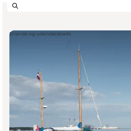
Strande og udendørsbade
Inspirasjon
Reisemål
Aktiviteter
Overnatting
Planlegg reisen