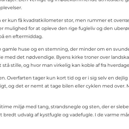
plevelser.
 Øen er kun få kvadratkilometer stor, men rummer et ove
r mulighed for at opleve den rige fugleliv og den uberørt
på en eftermiddag.
ede gamle huse og en stemning, der minder om en svunde
de med det nødvendige. Byens kirke troner over landsk
 stå stille, og hvor man virkelig kan koble af fra hverdage
. Overfarten tager kun kort tid og er i sig selv en dejl
, og det er nemt at tage bilen eller cyklen med over. M
me miljø med tang, strandsnegle og sten, der er slebet 
t bredt udvalg af kystfugle og vadefugle. I de varme mån