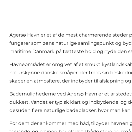
Agersø Havn er et af de mest charmerende steder på 
fungerer som øens naturlige samlingspunkt og byd
maritime Danmark på tætteste hold og nyde den sær
Havneområdet er omgivet af et smukt kystlandskab,
naturskønne danske småøer, der trods sin beskedne 
skaber en atmosfære, der indbyder til afslapning og 
Bademulighederne ved Agersø Havn er et af stedets s
dukkert. Vandet er typisk klart og indbydende, og de
desuden flere naturlige badepladser, hvor man kan fin
For dem der ankommer med båd, tilbyder havnen gode 
farvande, og havnen har plads til både store og små