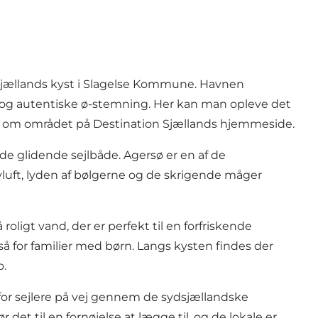
stsjællands kyst i Slagelse Kommune. Havnen
og autentiske ø-stemning. Her kan man opleve det
re om området på
Destination Sjællands hjemmeside
.
 glidende sejlbåde. Agersø er en af de
vluft, lyden af bølgerne og de skrigende måger
igt vand, der er perfekt til en forfriskende
så for familier med børn. Langs kysten findes der
o.
 for sejlere på vej gennem de sydsjællandske
t til en fornøjelse at lægge til, og de lokale er