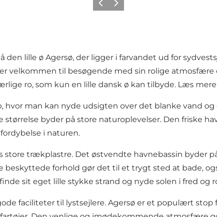
Forrige
Neste
den lille ø Agersø, der ligger i farvandet ud for sydve
er velkommen til besøgende med sin rolige atmosfære 
lige ro, som kun en lille dansk ø kan tilbyde. Læs me
 hvor man kan nyde udsigten over det blanke vand og de
størrelse byder på store naturoplevelser. Den friske ha
fordybelse i naturen.
tore trækplastre. Det østvendte havnebassin byder på rol
 beskyttede forhold gør det til et trygt sted at bade, og
de sit eget lille stykke strand og nyde solen i fred og r
faciliteter til lystsejlere. Agersø er et populært stop
 fartøjer. Den venlige og imødekommende atmosfære gør de