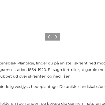
Forrige
Neste
ensbæk Plantage, finder du på en stejl skrænt ned mod
rænsestation 1864-1920. Et sagn fortæller, at gamle m
 skubbet ud over skrænten og ned i åen.
ndelig vestjysk hedeplantage. De unikke landskabsforma
sfolderen i den anden, og bevæg dig gennem naturen og