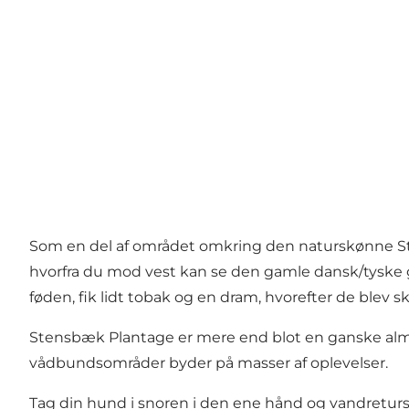
Som en del af området omkring den naturskønne St
hvorfra du mod vest kan se den gamle dansk/tyske g
føden, fik lidt tobak og en dram, hvorefter de blev
Stensbæk Plantage er mere end blot en ganske almi
vådbundsområder byder på masser af oplevelser.
Tag din hund i snoren i den ene hånd og vandretur