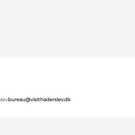
slev
bureau@visithaderslev.dk