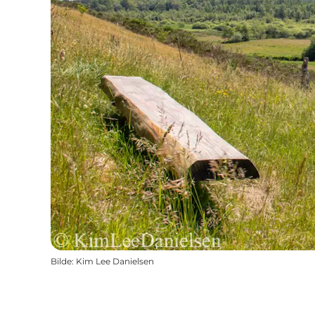
Bilde
:
Kim Lee Danielsen