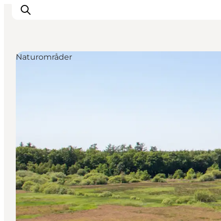
Naturområder
Inspirasjon
Reisemål
Aktiviteter
Overnatting
Planlegg reisen