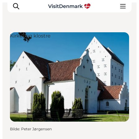
Kirker og klostre
Inspirasjon
Reisemål
Aktiviteter
Overnatting
Planlegg reisen
Bilde
:
Peter Jørgensen