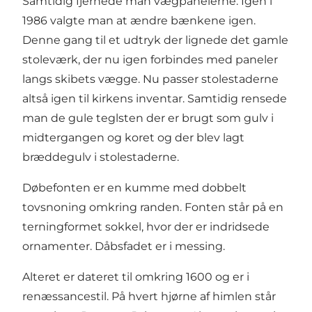
Samtidig fjernede man vægpanelerne. Igen i
1986 valgte man at ændre bænkene igen.
Denne gang til et udtryk der lignede det gamle
stoleværk, der nu igen forbindes med paneler
langs skibets vægge. Nu passer stolestaderne
altså igen til kirkens inventar. Samtidig rensede
man de gule teglsten der er brugt som gulv i
midtergangen og koret og der blev lagt
bræddegulv i stolestaderne.
Døbefonten er en kumme med dobbelt
tovsnoning omkring randen. Fonten står på en
terningformet sokkel, hvor der er indridsede
ornamenter. Dåbsfadet er i messing.
Alteret er dateret til omkring 1600 og er i
renæssancestil. På hvert hjørne af himlen står