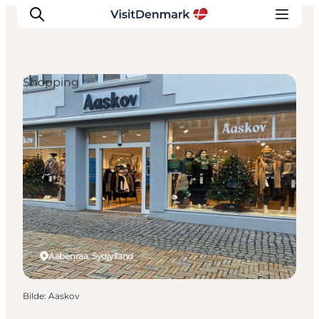
Shopping
Inspirasjon
Reisemål
Aktiviteter
Overnatting
Planlegg reisen
Aabenraa, Sydjylland
Bilde
:
Aaskov