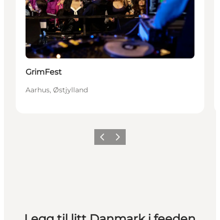
GrimFest
Aarhus, Østjylland
Forrige
Neste
Legg til litt Danmark i feeden