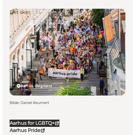
Det sker
Aarhus, Østjylland
Bilde
:
Daniel Reumert
Aarhus for LGBTQ+
Aarhus Pride