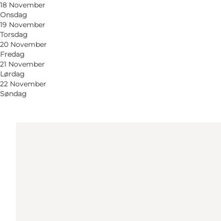
18 November
Onsdag
Få veibeskrivelse
19 November
Torsdag
Kjellerups Torv 1
20 November
Fredag
9000 Aalborg
21 November
Lørdag
22 November
Få veibeskrivelse
Søndag