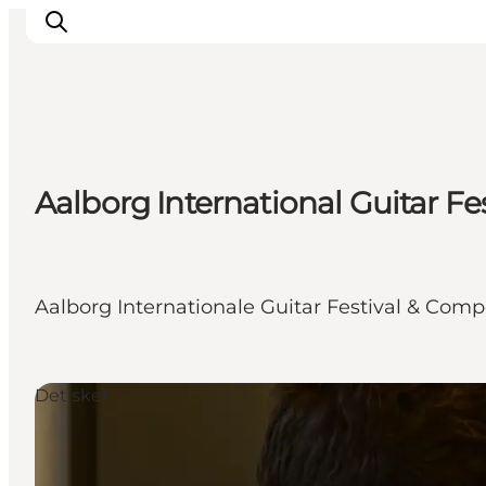
Inspirasjon
Aalborg International Guitar Fe
Reisemål
Aktiviteter
Overnatting
Planlegg reisen
Aalborg Internationale Guitar Festival & Compe
Det sker