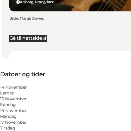
Aalborg, Nordjylland
Bilde
:
Margit Davies
Gå til nettside
Datoer og tider
Datoer og tider
Besøk nettside
14 November
Lørdag
15 November
Søndag
16 November
Mandag
17 November
Tirsdag