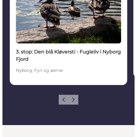
3. stop: Den blå Kløversti - Fugleliv i Nyborg
Fjord
Nyborg, Fyn og øerne
Forrige
Neste