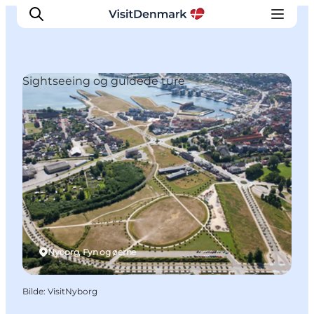
Sightseeing og guidede ture
Inspirasjon
Reisemål
Aktiviteter
Overnatting
Planlegg reisen
Nyborg, Fyn og øerne
Bilde
:
VisitNyborg