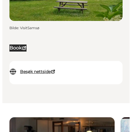
Bilde
:
VisitSamsø
Book
Besøk nettside