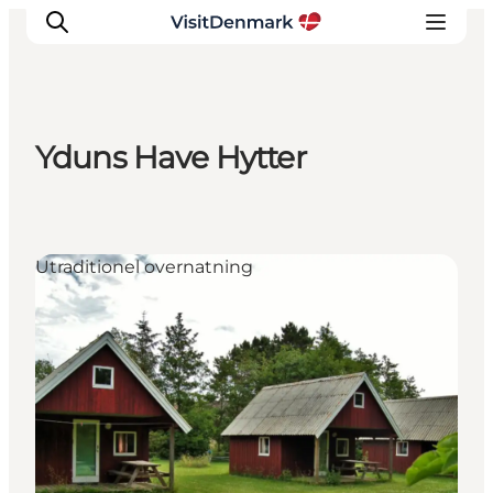
Yduns Have Hytter
Inspirasjon
Reisemål
Aktiviteter
Utraditionel overnatning
Overnatting
Planlegg reisen