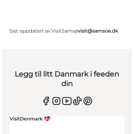
Sist oppdatert av:
VisitSamsø
visit@samsoe.dk
Legg til litt Danmark i feeden
din