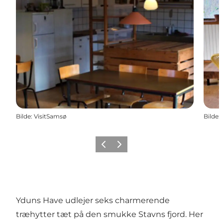
Bilde
:
VisitSamsø
Bilde
:
Forrige
Neste
Yduns Have udlejer seks charmerende
træhytter tæt på den smukke Stavns fjord. Her