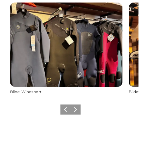
Bilde
:
Windsport
Bilde
:
Forrige
Neste