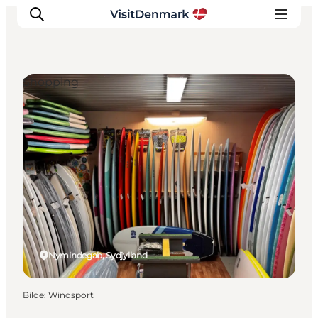
Shopping
Inspirasjon
Reisemål
Aktiviteter
Overnatting
Planlegg reisen
Nymindegab, Sydjylland
Bilde
:
Windsport